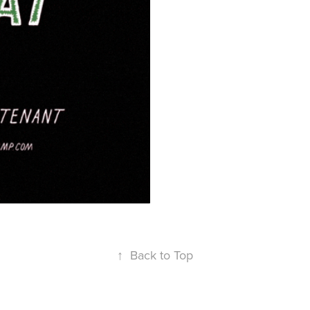
↑
Back to Top